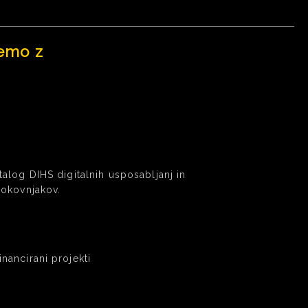
emo z
atalog DIHS digitalnih usposabljanj in
trokovnjakov.
inancirani projekti