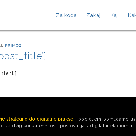
Za koga
Zakaj
Kaj
Ka
AL
PRIMOZ
ost_title’]
tent’]
ne strategije do digitalne prakse
- podjetjem pomagamo uspe
o za dvig konkurenčnosti poslovanja v digitalni ekonomiji.