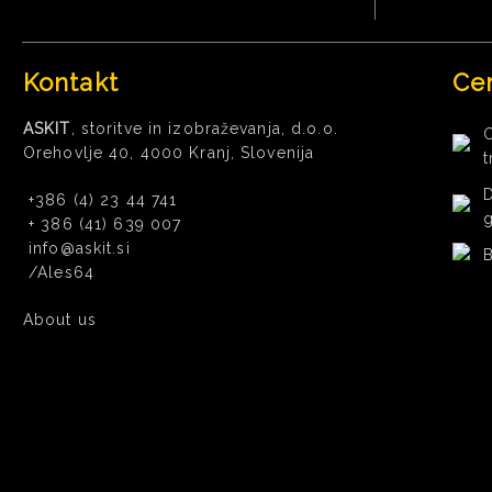
Kontakt
Cer
ASKIT
, storitve in izobraževanja, d.o.o.
C
Orehovlje 40, 4000 Kranj, Slovenija
D
+386 (4) 23 44 741
g
+ 386 (41) 639 007
info@askit.si
B
/Ales64
About us