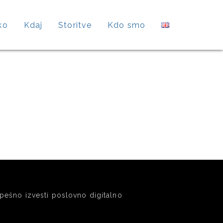
ko
Kdaj
Storitve
Kdo smo
šno izvesti poslovno digitalno